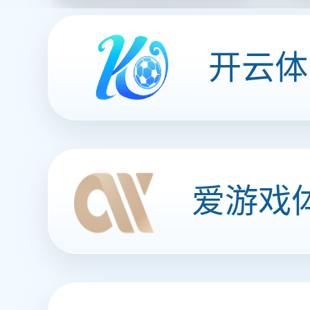
2026-06-04
日本U17主帅：球队最终拿下
在U17亚洲杯预选赛的一场关键对决
2026-05-24
曼城高位逼抢成功率骤降，瓜
本赛季，曼城在英超与欧冠赛场上的
2026-07-30
文班爆发轰32+8+6！马刺攻
北京时间11月14日，NBA常规赛
2026-06-10