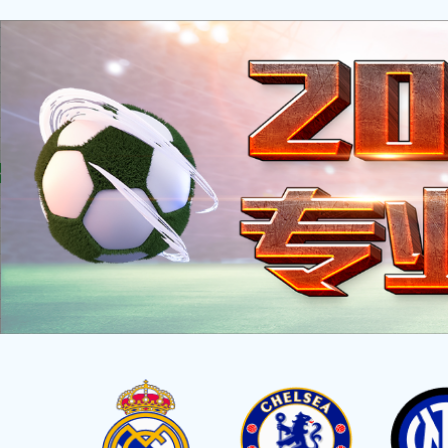
开云网页版·官方版在线
欢迎访问
开云网页版·官方版在线登入
用
，每日同步更新千