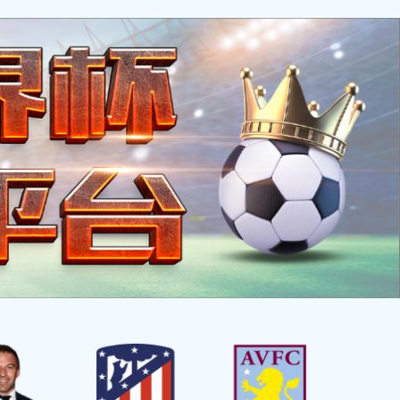
注册入口
享全球体育赛事与数据服务
讯与数据内容， 支持
APP下载
与
网页使
动态，掌握比赛节奏。