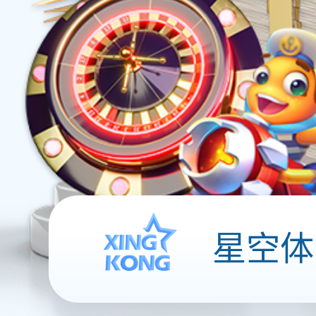
业规划上的务实考量。对于亚泰而言，失
来的冬窗期，将是检验俱乐部运作能力的
上一篇：
山东高速篮板球总数联盟第一 vs …
相关推荐文章
季后赛惊喜！马刺大收获！2
在刚刚落幕的NBA常规赛季后赛争