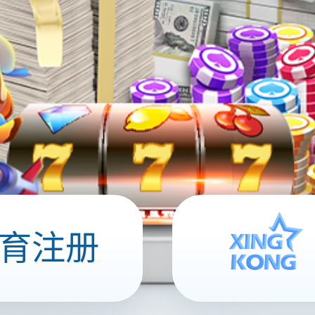
去一名核心外援固然是损失，但若能借此机会加速本土球员成长
试金石。
0岁新秀，到底有多
夺中，圣安东尼奥马刺队虽然未能在...